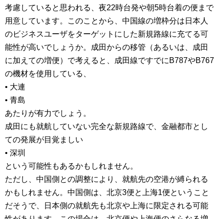
考慮していると思われる、夜22時台発や朝5時台着の便まで
用意しています。このことから、中国線の増枠分は日本人
のビジネスユーザをターゲットにした新規路線に充てる可
能性が高いでしょうか。成田からの移管（あるいは、成田
に加えての増便）で考えると、成田線ですでにB787やB767
の機材を使用している、
• 大連
• 青島
あたりが有力でしょう。
成田にも就航していない完全な新規路線で、金融都市とし
ての発展が目覚ましい
• 深圳
という可能性もあるかもしれません。
ただし、中国側との調整により、就航先の空港が縛られる
かもしれません。中国側は、北京3便と上海1便ということ
だそうで、日本側の就航先も北京や上海に限定される可能
性があります。この場合は、北京便や上海便のさらなる増