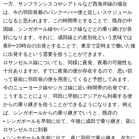
一方、サンフランシスコやシアトルなど西海岸線の場合
は、今の羽田発着のバンクーバー便と近しいスケジュール
になると思われます。この時間帯とすることで、既存の中
国線、シンガポール線やバンコク線などとの乗り継げが良
好になります。それに、成田線との差別化という意味では
夜8〜10時台の出発とすることで、東京で定時まで働いた後
に出発するという需要を拾うことができます。
ロサンゼルス線についても、同様に夜発、夜着の可能性も
十分ありますが、すでに夜発の便が存在するので、思い切
って昼前に羽田発の便を用意してくると予想してみます。
今のニューヨーク線やシカゴ線に近い時間帯の出発です。
こうすることにより、羽田に早朝にアジアから到着する便
からの乗り継ぎを拾うことができるようになります。例え
ば、シンガポールからの乗り継ぎでいうと、既存の
• シンガポールを早朝に出て、午後に成田で乗り継ぎ、昼に
ロサンゼルスに到着
• シンガポールを午前に出て、夜に羽田で乗り継ぎ、夕方に