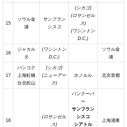
(シカゴ)
(ロサンゼル
ソウル金
サンフラン
15
ス)
浦
シスコ
(ワシントン
D.C.)
ジャカル
(ワシントン
ソウル金
16
タ
D.C.)
浦
バンコク
(シカゴ)
17
上海虹橋
(ニューアー
ホノルル
北京首都
台北松山
ク)
バンクーバ
ー
サンフラン
(ロサンゼル
シスコ
18
上海浦東
ス)
シアトル