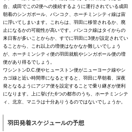
合、成田でこの2便への接続するように運行されている成田
朝着のシンガポール、バンコク、ホーチミンシティ線は宙
に浮いてしまいます。これらは、羽田に移管されるか、廃
止になるかの可能性が高いです。バンコク線はタイからの
来日客が多いことからか、すでに羽田に3便が設定されてい
ることから、これ以上の増便はなかなか難しいでしょう
が、ホーチミンシティ便の羽田就航やシンガポール便の増
便があり得るでしょう。
ワシントンD.C.便やヒューストン便がニューヨーク線やシ
カゴ線と近い時間帯になるとすると、羽田に早朝着、深夜
発となるようにアジア便を設定することで乗り継ぎが便利
になります。上に挙げた6つの都市のうち、ホーチミンシテ
ィ、北京、マニラは十分ありうるのではないでしょうか。
羽田発着スケジュールの予想