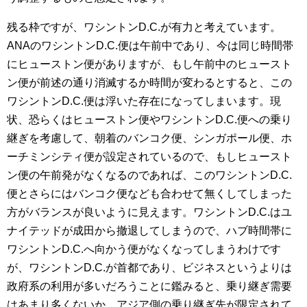
残る枠ですが、ワシントンD.C.が有力と考えています。
ANAのワシントンD.C.便は午前中であり、今は同じ時間帯
にヒューストン便がありますが、もし午前中のヒュースト
ン便が前述の通り消滅するか時間が変わるとすると、この
ワシントンD.C.便は浮いた存在になってしまいます。現
状、恐らくはヒューストン便やワシントンD.C.便への乗り
継ぎを考慮して、朝着のバンコク便、シンガポール便、ホ
ーチミンシティ便が設定されているので、もしヒュースト
ン便の午前発がなくなるのであれば、このワシントンD.C.
便とさらにはバンコク便なども合わせて無くしてしまった
方がバランスが良いように見えます。ワシントンD.C.はユ
ナイテッドが成田から撤退してしまうので、ハブ時間帯に
ワシントンD.C.へ向かう便がなくなってしまうわけです
が、ワシントンD.C.が首都であり、ビジネスというよりは
政府系の利用が多いだろうことに鑑みると、乗り継ぎ需要
はあまり多くないか、アジア側の乗り継ぎ先が限定されて