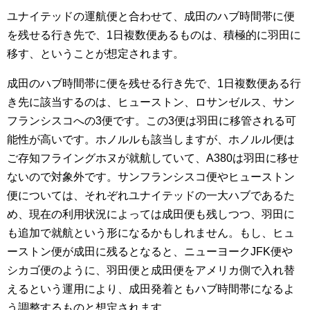
ユナイテッドの運航便と合わせて、成田のハブ時間帯に便
を残せる行き先で、1日複数便あるものは、積極的に羽田に
移す、ということが想定されます。
成田のハブ時間帯に便を残せる行き先で、1日複数便ある行
き先に該当するのは、ヒューストン、ロサンゼルス、サン
フランシスコへの3便です。この3便は羽田に移管される可
能性が高いです。ホノルルも該当しますが、ホノルル便は
ご存知フライングホヌが就航していて、A380は羽田に移せ
ないので対象外です。サンフランシスコ便やヒューストン
便については、それぞれユナイテッドの一大ハブであるた
め、現在の利用状況によっては成田便も残しつつ、羽田に
も追加で就航という形になるかもしれません。もし、ヒュ
ーストン便が成田に残るとなると、ニューヨークJFK便や
シカゴ便のように、羽田便と成田便をアメリカ側で入れ替
えるという運用により、成田発着ともハブ時間帯になるよ
う調整するものと想定されます。