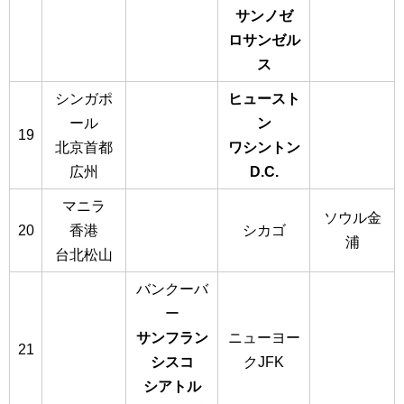
サンノゼ
ロサンゼル
ス
シンガポ
ヒュースト
ール
ン
19
北京首都
ワシントン
広州
D.C.
マニラ
ソウル金
20
香港
シカゴ
浦
台北松山
バンクーバ
ー
サンフラン
ニューヨー
21
シスコ
クJFK
シアトル