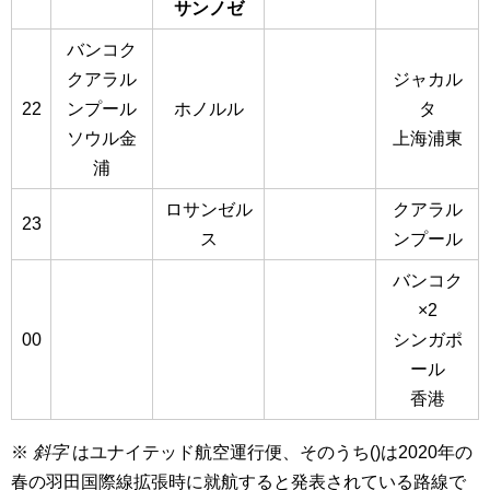
サンノゼ
バンコク
クアラル
ジャカル
22
ンプール
ホノルル
タ
ソウル金
上海浦東
浦
ロサンゼル
クアラル
23
ス
ンプール
バンコク
×2
00
シンガポ
ール
香港
※
斜字
はユナイテッド航空運行便、そのうち()は2020年の
春の羽田国際線拡張時に就航すると発表されている路線で