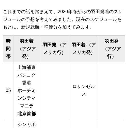
これまでの話を踏まえて、2020年春からの羽田発着のスケ
ジュールの予想を考えてみました。現在のスケジュールを
もとに、新規就航・増便分を加えてみます。
時
羽田着
羽田発
羽田発 （ア
羽田着 （ア
間
（アジア
（アジア
メリカ行）
メリカ発）
帯
発）
行）
上海浦東
バンコク
香港
ロサンゼル
05
ホーチミ
ス
ンシティ
マニラ
北京首都
シンガポ